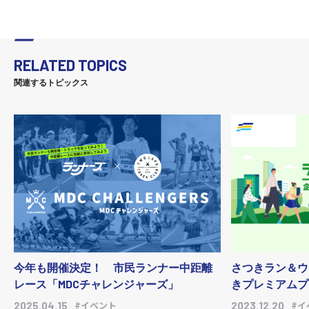
RELATED TOPICS
関連するトピックス
今年も開催決定！ 市民ランナー中距離
さつきラン＆ウ
レース「MDCチャレンジャーズ」
きプレミアムプ
#イベント
#イ
2025.04.15
2023.12.20