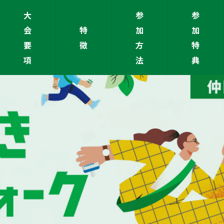
大
参
参
会
特
加
加
要
徴
方
特
項
法
典