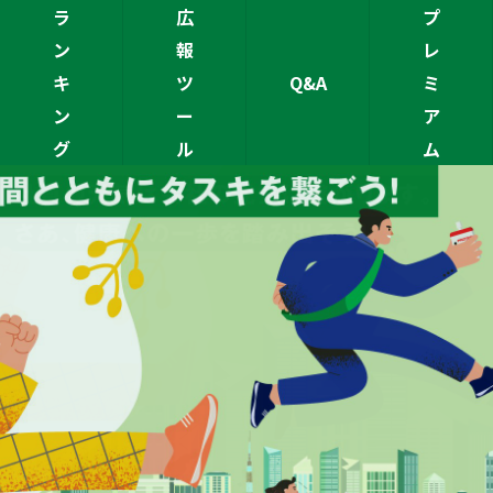
ラ
広
プ
ン
報
レ
キ
ツ
Q&A
ミ
ン
ー
ア
グ
ル
ム