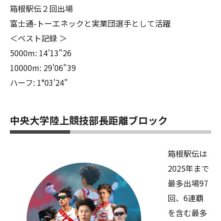
箱根駅伝２回出場
富士通-トーエネックと実業団選手として活躍
＜ベスト記録 ＞
5000m: 14'13"26
10000m: 29'06"39
ハーフ: 1°03'24"
中央大学陸上競技部長距離ブロック
箱根駅伝は
2025年まで
最多出場97
回、6連覇
を含む最多