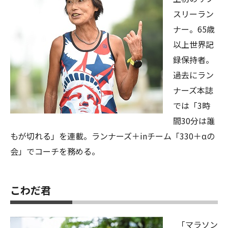
スリーラン
ナー。65歳
以上世界記
録保持者。
過去にラン
ナーズ本誌
では「3時
間30分は誰
もが切れる」を連載。ランナーズ＋inチーム「330＋αの
会」でコーチを務める。
こわだ君
「マラソン