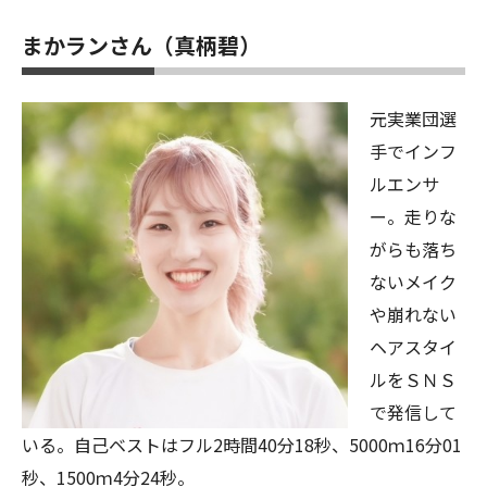
まかランさん（真柄碧）
元実業団選
手でインフ
ルエンサ
ー。走りな
がらも落ち
ないメイク
や崩れない
ヘアスタイ
ルをＳＮＳ
で発信して
いる。自己ベストはフル2時間40分18秒、5000ｍ16分01
秒、1500ｍ4分24秒。