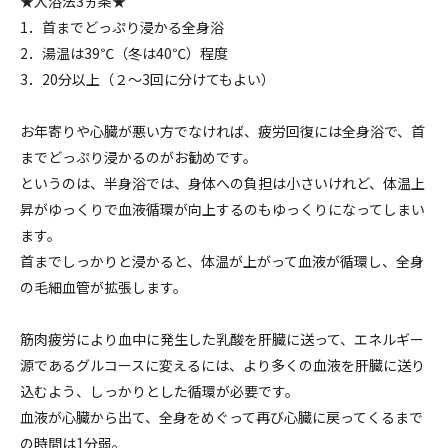
★入浴法3ヵ条★
1．首までどっぷり浸かる全身浴
2．湯温は39℃（冬は40℃）程度
3．20分以上（２～3回に分けてもよい）
お年寄りや心臓が悪い方でなければ、疲労回復には全身浴で、首
までどっぷり浸かるのがお勧めです。
というのは、半身浴では、身体への負担は小さいけれど、体温上
昇がゆっくりで血液循環が向上するのもゆっくりになってしまい
ます。
首までしっかりと浸かると、体温が上がって血液が循環し、全身
の毛細血管が拡張します。
筋肉疲労により血中に発生した乳酸を肝臓に送って、エネルギー
源であるグルコースに変えるには、より多くの血液を肝臓に送り
込むよう、しっかりとした循環が必要です。
血液が心臓から出て、全身をめぐって再び心臓に戻ってくるまで
の時間は1分弱。