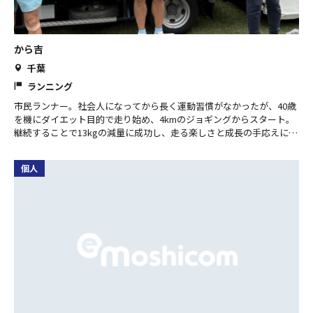
から吉
千葉
ランニング
市民ランナー。社会人になってから長く運動習慣がなかったが、40歳
を機にダイエット目的で走り始め、4kmのジョギングからスタート。
継続することで13kgの減量に成功し、走る楽しさと成長の手応えに魅
了される。現在のフルマラソン自己ベストは 2時間55分5秒（千葉マラ
ソンフェスタ2025）。明るく楽しく走ることで本番で実力を最大限に
個人
発揮できると身をもって実感し、その経験を他のランナーにも伝えた
いと考えている。視覚障害者の伴走や大会のペーサーも務め、ランニ
ングを通じた支え合いと挑戦の輪を広げている。