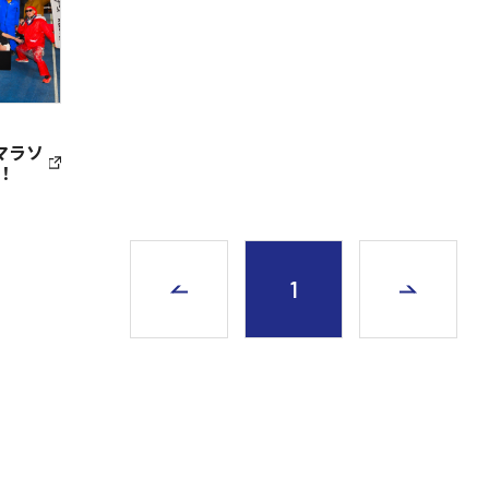
 マラソ
！
1