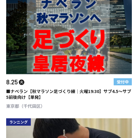
8.25
受付中
火
■ナベラン【秋マラソン足づくり練│火曜19:30】サブ4.5～サブ
5前後向け【単発】
東京都（千代田区）
ランニング