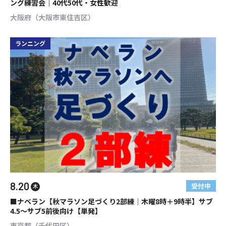
ング練習会｜40代50代・女性歓迎
大阪府（大阪市東住吉区）
ランニング
8.20
受付中
木
■ナベラン【秋マラソン足づくり2部練│木曜8時＋9時半】サブ
4.5～サブ5前後向け【単発】
東京都（千代田区）